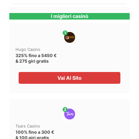
I migliori casinò
1
Hugo Casino
325% fino a 5450 €
& 275 giri gratis
Vai Al Sito
2
Tsars Casino
100% fino a 300 €
& 100 giri gratis