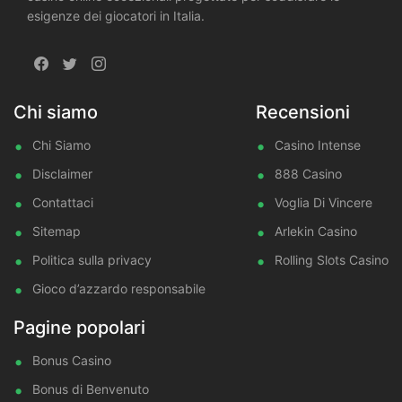
esigenze dei giocatori in Italia.
Chi siamo
Recensioni
Chi Siamo
Casino Intense
Disclaimer
888 Casino
Contattaci
Voglia Di Vincere
Sitemap
Arlekin Casino
Politica sulla privacy
Rolling Slots Casino
Gioco d’azzardo responsabile
Pagine popolari
Bonus Casino
Bonus di Benvenuto