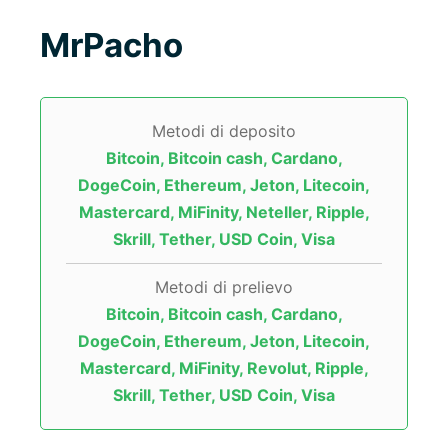
MrPacho
Metodi di deposito
Bitcoin, Bitcoin cash, Cardano,
DogeCoin, Ethereum, Jeton, Litecoin,
Mastercard, MiFinity, Neteller, Ripple,
Skrill, Tether, USD Coin, Visa
Metodi di prelievo
Bitcoin, Bitcoin cash, Cardano,
DogeCoin, Ethereum, Jeton, Litecoin,
Mastercard, MiFinity, Revolut, Ripple,
Skrill, Tether, USD Coin, Visa