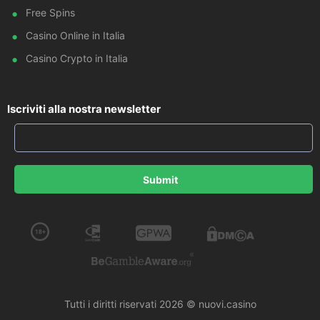
Free Spins
Casino Online in Italia
Casino Crypto in Italia
Iscriviti alla nostra newsletter
Tutti i diritti riservati 2026 © nuovi.casino