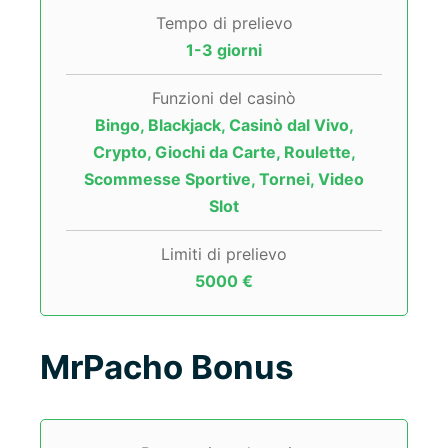
Tempo di prelievo
1-3 giorni
Funzioni del casinò
Bingo, Blackjack, Casinò dal Vivo,
Crypto, Giochi da Carte, Roulette,
Scommesse Sportive, Tornei, Video
Slot
Limiti di prelievo
5000 €
MrPacho Bonus