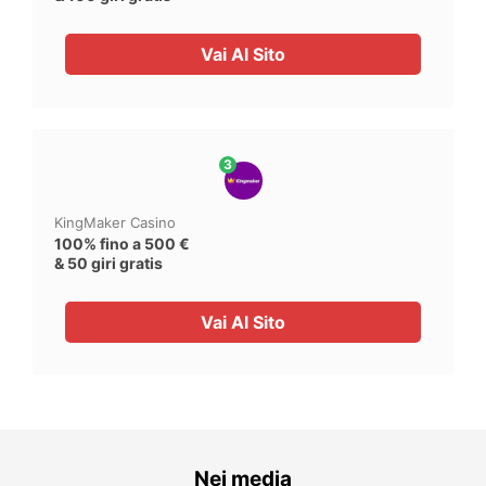
Vai Al Sito
3
KingMaker Casino
100% fino a 500 €
& 50 giri gratis
Vai Al Sito
Nei media