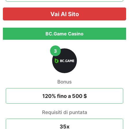
Vai Al Sito
BC.Game Casino
3
Bonus
120% fino a 500 $
Requisiti di puntata
35x