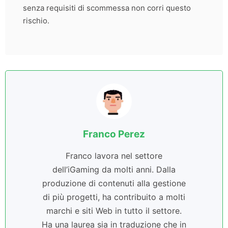
senza requisiti di scommessa non corri questo
rischio.
Franco Perez
Franco lavora nel settore
dell’iGaming da molti anni. Dalla
produzione di contenuti alla gestione
di più progetti, ha contribuito a molti
marchi e siti Web in tutto il settore.
Ha una laurea sia in traduzione che in