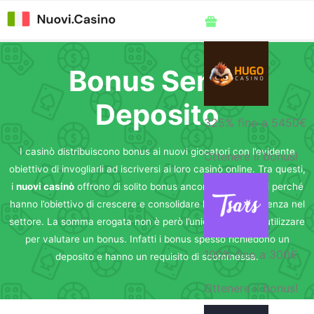
Bonus Senza
Deposito
325%
fino a
5450€
I casinò distribuiscono bonus ai nuovi giocatori con l’evidente
Ottenere il bonus!
obiettivo di invogliarli ad iscriversi ai loro casinò online. Tra questi,
i
nuovi casinò
offrono di solito bonus ancora più generosi perché
hanno l’obiettivo di crescere e consolidare la propria presenza nel
settore. La somma erogata non è però l’unico criterio da utilizzare
per valutare un bonus. Infatti i bonus spesso richiedono un
100%
fino a
300€
deposito e hanno un requisito di scommessa.
Ottenere il bonus!