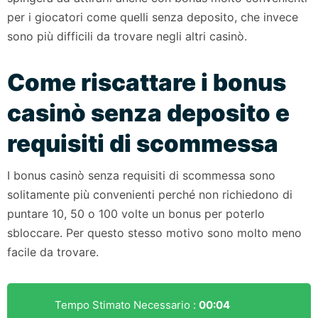
per i giocatori come quelli senza deposito, che invece
sono più difficili da trovare negli altri casinò.
Come riscattare i bonus
casinò senza deposito e
requisiti di scommessa
I bonus casinò senza requisiti di scommessa sono
solitamente più convenienti perché non richiedono di
puntare 10, 50 o 100 volte un bonus per poterlo
sbloccare. Per questo stesso motivo sono molto meno
facile da trovare.
Tempo Stimato Necessario :
00:04