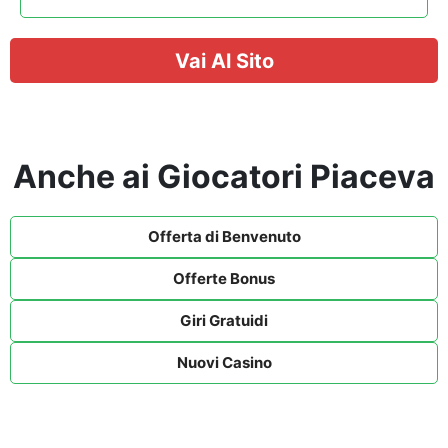
Vai Al Sito
Anche ai Giocatori Piaceva
Offerta di Benvenuto
Offerte Bonus
Giri Gratuidi
Nuovi Casino