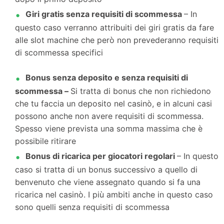
Giri gratis senza requisiti di scommessa
– In
questo caso verranno attribuiti dei giri gratis da fare
alle slot machine che però non prevederanno requisiti
di scommessa specifici
Bonus senza deposito e senza requisiti di
scommessa –
Si tratta di bonus che non richiedono
che tu faccia un deposito nel casinò, e in alcuni casi
possono anche non avere requisiti di scommessa.
Spesso viene prevista una somma massima che è
possibile ritirare
Bonus di ricarica per giocatori regolari
– In questo
caso si tratta di un bonus successivo a quello di
benvenuto che viene assegnato quando si fa una
ricarica nel casinò. I più ambiti anche in questo caso
sono quelli senza requisiti di scommessa