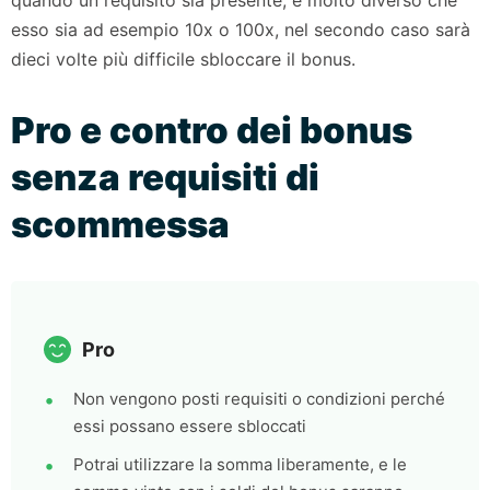
quando un requisito sia presente, è molto diverso che
esso sia ad esempio 10x o 100x, nel secondo caso sarà
dieci volte più difficile sbloccare il bonus.
Pro e contro dei bonus
senza requisiti di
scommessa
Pro
Non vengono posti requisiti o condizioni perché
essi possano essere sbloccati
Potrai utilizzare la somma liberamente, e le