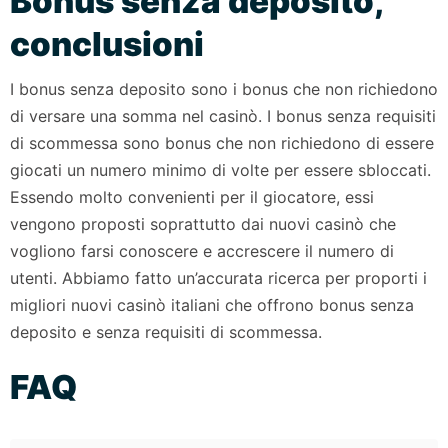
Bonus senza deposito,
conclusioni
I bonus senza deposito sono i bonus che non richiedono
di versare una somma nel casinò. I bonus senza requisiti
di scommessa sono bonus che non richiedono di essere
giocati un numero minimo di volte per essere sbloccati.
Essendo molto convenienti per il giocatore, essi
vengono proposti soprattutto dai nuovi casinò che
vogliono farsi conoscere e accrescere il numero di
utenti. Abbiamo fatto un’accurata ricerca per proporti i
migliori nuovi casinò italiani che offrono bonus senza
deposito e senza requisiti di scommessa.
FAQ