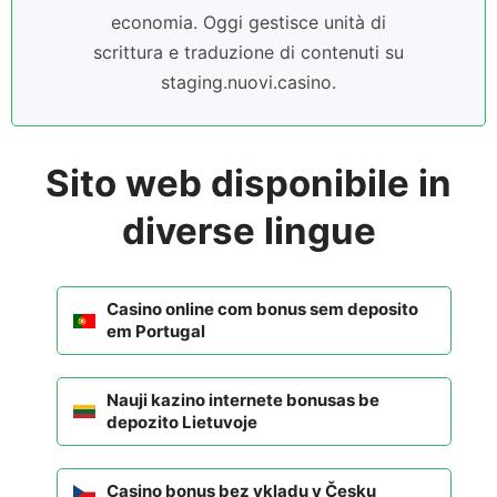
economia. Oggi gestisce unità di
scrittura e traduzione di contenuti su
staging.nuovi.casino.
Sito web disponibile in
diverse lingue
Casino online com bonus sem deposito
em Portugal
Nauji kazino internete bonusas be
depozito Lietuvoje
Casino bonus bez vkladu v Česku