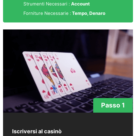
Strumenti Necessari :
Account
Forniture Necessarie :
Tempo, Denaro
Passo 1
Iscriversi al casinò