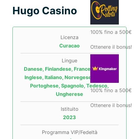
Hugo Casino
100%
fino a
500€
Licenza
Curacao
Ottenere il bonus!
Lingue
Danese, Finlandese, Francese, Greco,
Inglese, Italiano, Norvegese, Polacco,
Portoghese, Spagnolo, Tedesco,
100%
fino a
500€
Ungherese
Ottenere il bonus!
Istituito
2023
Programma VIP/Fedeltà