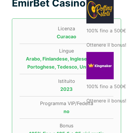
EmirBet Casino
Licenza
100%
fino a
500€
Curacao
Ottenere il bonus!
Lingue
Arabo, Finlandese, Inglese, Italiano,
Portoghese, Tedesco, Ungherese
Istituito
100%
fino a
500€
2023
Ottenere il bonus!
Programma VIP/Fedeltà
no
Bonus