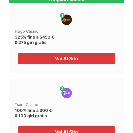
1
Hugo Casino
325% fino a 5450 €
& 275 giri gratis
Vai Al Sito
2
Tsars Casino
100% fino a 300 €
& 100 giri gratis
Vai Al Sito